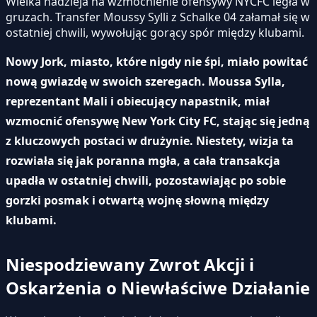
Wielka nadzieja na wzmocnienie ofensywy NYCFC legła w
gruzach. Transfer Moussy Sylli z Schalke 04 załamał się w
ostatniej chwili, wywołując gorący spór między klubami.
Nowy Jork, miasto, które nigdy nie śpi, miało powitać
nową gwiazdę w swoich szeregach. Moussa Sylla,
reprezentant Mali i obiecujący napastnik, miał
wzmocnić ofensywę New York City FC, stając się jedną
z kluczowych postaci w drużynie. Niestety, wizja ta
rozwiała się jak poranna mgła, a cała transakcja
upadła w ostatniej chwili, pozostawiając po sobie
gorzki posmak i otwartą wojnę słowną między
klubami.
Niespodziewany Zwrot Akcji i
Oskarżenia o Niewłaściwe Działanie