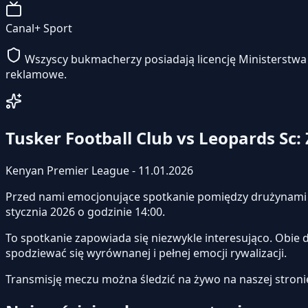
Canal+ Sport
Wszyscy bukmacherzy posiadają licencję Ministerstwa F
reklamowe.
Tusker Football Club vs Leopards Sc
Kenyan Premier League - 11.01.2026
Przed nami emocjonujące spotkanie pomiędzy drużynam
stycznia 2026 o godzinie 14:00.
To spotkanie zapowiada się niezwykle interesująco. Obie
spodziewać się wyrównanej i pełnej emocji rywalizacji.
Transmisję meczu można śledzić na żywo na naszej stroni