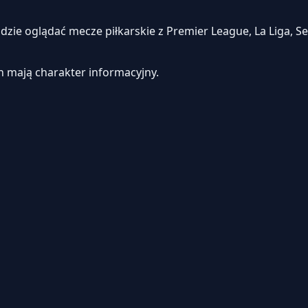
e oglądać mecze piłkarskie z Premier League, La Liga, Seri
h mają charakter informacyjny.