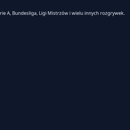
e A, Bundesliga, Ligi Mistrzów i wielu innych rozgrywek.