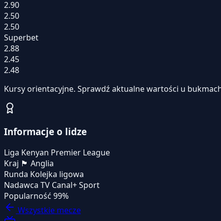
2.90
2.50
2.50
Superbet
2.88
2.45
2.48
Kursy orientacyjne. Sprawdź aktualne wartości u bukmach
Informacje o lidze
Liga
Kenyan Premier League
Kraj
🏴󠁧󠁢󠁥󠁮󠁧󠁿
Anglia
Runda
Kolejka ligowa
Nadawca TV
Canal+ Sport
Popularność
99%
Wszystkie mecze