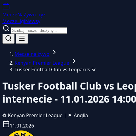
MeczeNaZywo
.xyz
Mecze
Ligi
Newsy
Mecze na żywo
Kenyan Premier League
Tusker Football Club vs Leopards Sc
Tusker Football Club vs Leo
internecie - 11.01.2026 14:0
⚽
Kenyan Premier League
|
🏴󠁧󠁢󠁥󠁮󠁧󠁿 Anglia
11.01.2026