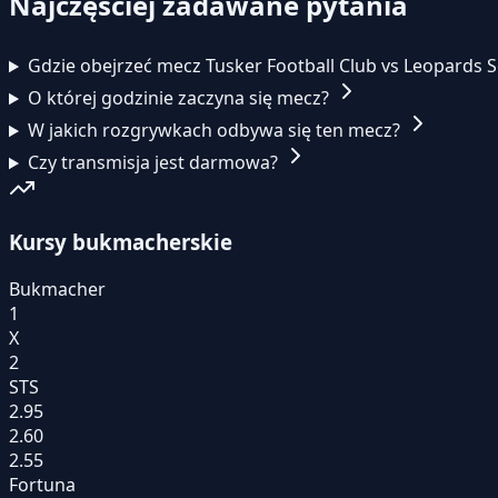
Najczęściej zadawane pytania
Gdzie obejrzeć mecz Tusker Football Club vs Leopards 
O której godzinie zaczyna się mecz?
W jakich rozgrywkach odbywa się ten mecz?
Czy transmisja jest darmowa?
Kursy bukmacherskie
Bukmacher
1
X
2
STS
2.95
2.60
2.55
Fortuna