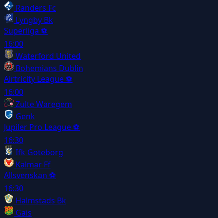
Randers Fc
Lyngby Bk
Superliga
⚽
16:00
Waterford United
Bohemians Dublin
Airtricity League
⚽
16:00
Zulte Waregem
Genk
Jupiler Pro League
⚽
16:30
Ifk Goteborg
Kalmar Ff
Allsvenskan
⚽
16:30
Halmstads Bk
Gais