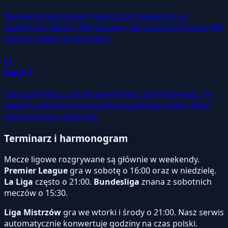
Niemiecka liga słynie z najwyższej frekwencji na
stadionach. Bayern Monachium, Borussia Dortmund i RB
Lipsk to główni pretendenci.
L1
Ligue 1
Francuska liga z dominującym Paris Saint-Germain. Po
odejściu gwiazd nowa era dla paryskiego klubu. Śledź
także Monaco i Marsylię.
Terminarz i harmonogram
Mecze ligowe rozgrywane są głównie w weekendy.
Premier League
gra w sobotę o 16:00 oraz w niedzielę.
La Liga
często o 21:00.
Bundesliga
znana z sobotnich
meczów o 15:30.
Liga Mistrzów
gra we wtorki i środy o 21:00. Nasz serwis
automatycznie konwertuje godziny na czas polski.