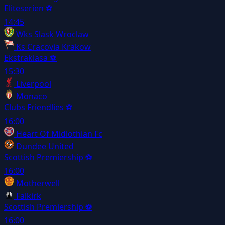
Eliteserien
⚽
14:45
Wks Slask Wroclaw
Ks Cracovia Krakow
Ekstraklasa
⚽
15:30
Liverpool
Monaco
Clubs Friendlies
⚽
16:00
Heart Of Midlothian Fc
Dundee United
Scottish Premiership
⚽
16:00
Motherwell
Falkirk
Scottish Premiership
⚽
16:00