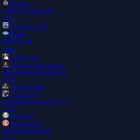
Beveren
Jupiler Pro League
⚽
19:15
Kristiansund Bk
Molde
Eliteserien
⚽
19:40
Learner Tien
Thiago Agustin Tirante
ATP National Bank Open
🎾
19:40
Alina Korneeva
Coco Gauff
WTA National Bank Open
🎾
21:00
Palmeiras
Internacional
Brasileirão Serie A
⚽
21:30