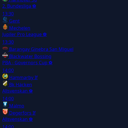
2. Bundesliga
⚽
13:30
Gent
Mechelen
Jupiler Pro League
⚽
13:30
Barangay Ginebra San Miguel
Blackwater Bossing
PBA - Governors Cup
⚽
14:00
Hammarby If
Bk Häcken
Allsvenskan
⚽
14:00
Malmo
Degerfors If
Allsvenskan
⚽
14:00