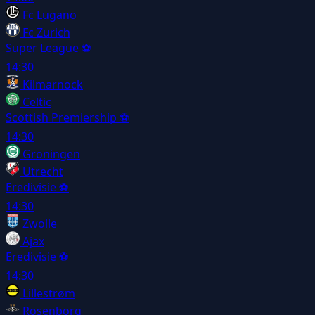
Fc Lugano
Fc Zurich
Super League
⚽
14:30
Kilmarnock
Celtic
Scottish Premiership
⚽
14:30
Groningen
Utrecht
Eredivisie
⚽
14:30
Zwolle
Ajax
Eredivisie
⚽
14:30
Lillestrøm
Rosenborg