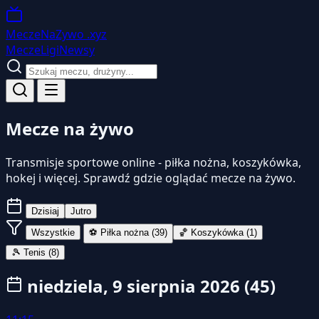
MeczeNaZywo
.xyz
Mecze
Ligi
Newsy
Mecze na żywo
Transmisje sportowe online - piłka nożna, koszykówka,
hokej i więcej. Sprawdź gdzie oglądać mecze na żywo.
Dzisiaj
Jutro
Wszystkie
⚽
Piłka nożna
(39)
🏀
Koszykówka
(1)
🎾
Tenis
(8)
niedziela, 9 sierpnia 2026
(45)