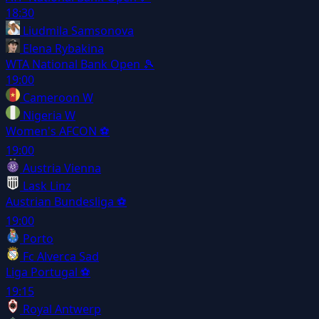
18:30
Liudmila Samsonova
Elena Rybakina
WTA National Bank Open
🎾
19:00
Cameroon W
Nigeria W
Women's AFCON
⚽
19:00
Austria Vienna
Lask Linz
Austrian Bundesliga
⚽
19:00
Porto
Fc Alverca Sad
Liga Portugal
⚽
19:15
Royal Antwerp