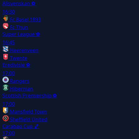
Allsvenskan
⚽
16:30
Fc Basel 1893
Fc Thun
Super League
⚽
16:45
Heerenveen
Twente
Eredivisie
⚽
17:00
Rangers
Hibernian
Scottish Premiership
⚽
17:00
Mansfield Town
Sheffield United
Carabao Cup
🏀
17:00