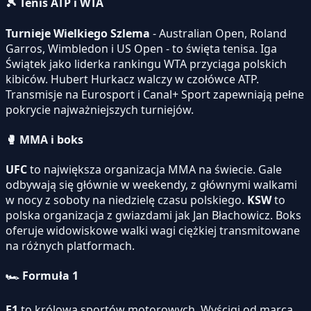
🎾
Tenis ATP i WTA
Turnieje Wielkiego Szlema
- Australian Open, Roland
Garros, Wimbledon i US Open - to święta tenisa. Iga
Świątek jako liderka rankingu WTA przyciąga polskich
kibiców. Hubert Hurkacz walczy w czołówce ATP.
Transmisje na Eurosport i Canal+ Sport zapewniają pełne
pokrycie najważniejszych turniejów.
🥊
MMA i boks
UFC
to największa organizacja MMA na świecie. Gale
odbywają się głównie w weekendy, z głównymi walkami
w nocy z soboty na niedzielę czasu polskiego.
KSW
to
polska organizacja z gwiazdami jak Jan Błachowicz. Boks
oferuje widowiskowe walki wagi ciężkiej transmitowane
na różnych platformach.
🏎️
Formuła 1
F1
to królowa sportów motorowych. Wyścigi od marca