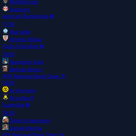
Wolfsberger
Salzburg
Austrian Bundesliga
⚽
17:30
Marseille
Athletic Bilbao
Clubs Friendlies
⚽
18:00
Alexandra Eala
Belinda Bencic
WTA National Bank Open
🎾
18:00
Ac Horsens
Brondby If
Superliga
⚽
18:30
Tallon Griekspoor
Daniel Merida
ATP National Bank Open
🎾