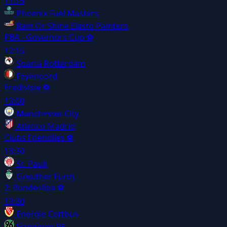
11:15
Phoenix Fuel Masters
Rain Or Shine Elasto Painters
PBA - Governors Cup
⚽
12:15
Sparta Rotterdam
Feyenoord
Eredivisie
⚽
13:00
Manchester City
Atletico Madrid
Clubs Friendlies
⚽
13:30
St. Pauli
Greuther Furth
2. Bundesliga
⚽
13:30
Energie Cottbus
Hannover 96