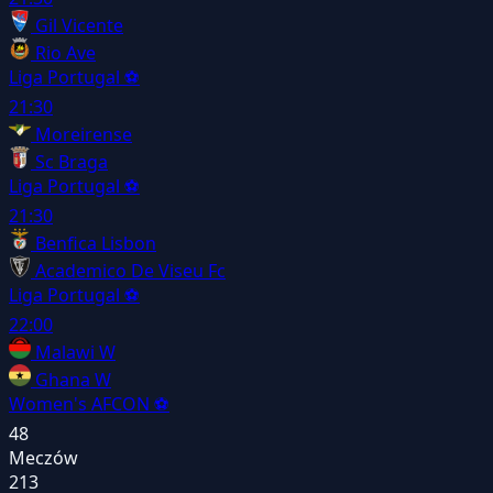
Gil Vicente
Rio Ave
Liga Portugal
⚽
21:30
Moreirense
Sc Braga
Liga Portugal
⚽
21:30
Benfica Lisbon
Academico De Viseu Fc
Liga Portugal
⚽
22:00
Malawi W
Ghana W
Women's AFCON
⚽
48
Meczów
213