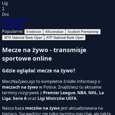
Lig
2
Dni
Wszystkie ligi
Przeglądaj
Popularne:
Eredivisie
Allsvenskan
Scottish Premiership
WTA National Bank Open
ATP National Bank Open
Mecze na żywo - transmisje
sportowe online
Gdzie oglądać mecze na żywo?
MeczNaZywo.xyz to kompletne źródło informacji o
meczach na żywo
w Polsce. Znajdziesz tu aktualne
terminy rozgrywek z
Premier League
,
NBA
,
NHL
,
La
Liga
,
Serie A
oraz
Ligi Mistrzów UEFA
.
Nasza baza
meczów na żywo
jest aktualizowana na
bieżąco. Sprawdzisz nie tylko terminy meczów, ale także