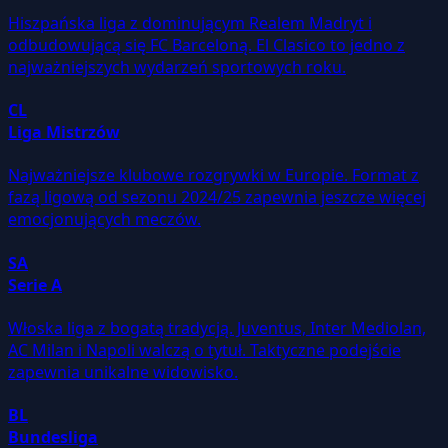
Hiszpańska liga z dominującym Realem Madryt i
odbudowującą się FC Barceloną. El Clasico to jedno z
najważniejszych wydarzeń sportowych roku.
CL
Liga Mistrzów
Najważniejsze klubowe rozgrywki w Europie. Format z
fazą ligową od sezonu 2024/25 zapewnia jeszcze więcej
emocjonujących meczów.
SA
Serie A
Włoska liga z bogatą tradycją. Juventus, Inter Mediolan,
AC Milan i Napoli walczą o tytuł. Taktyczne podejście
zapewnia unikalne widowisko.
BL
Bundesliga