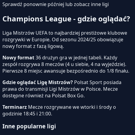
Sprawdź ponownie później lub zobacz inne ligi
Champions League - gdzie oglądać?
Liga Mistrzów UEFA to najbardziej prestiżowe klubowe
rozgrywki w Europie. Od sezonu 2024/25 obowiązuje
nowy format z fazą ligową.
Nowy format
36 drużyn gra w jednej tabeli. Każdy
zespół rozgrywa 8 meczów (4 u siebie, 4 na wyjeździe).
Pierwsze 8 miejsc awansuje bezpośrednio do 1/8 finału.
Gdzie oglądać Ligę Mistrzów?
Polsat Sport posiada
prawa do transmisji Ligi Mistrzów w Polsce. Mecze
dostępne również na Polsat Box Go.
Terminarz
Mecze rozgrywane we wtorki i środy o
godzinie 18:45 i 21:00.
Inne popularne ligi