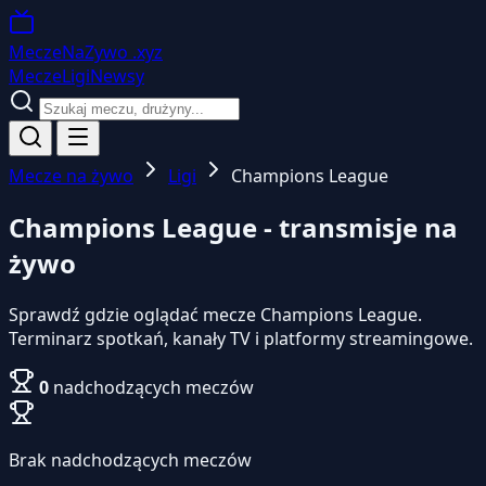
MeczeNaZywo
.xyz
Mecze
Ligi
Newsy
Mecze na żywo
Ligi
Champions League
Champions League - transmisje na
żywo
Sprawdź gdzie oglądać mecze Champions League.
Terminarz spotkań, kanały TV i platformy streamingowe.
0
nadchodzących meczów
Brak nadchodzących meczów