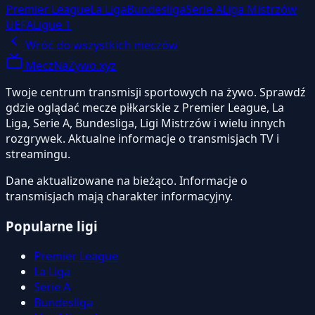
Premier League
La Liga
Bundesliga
Serie A
Liga Mistrzów
UEFA
Ligue 1
Wróć do wszystkich meczów
MeczNaZywo.xyz
Twoje centrum transmisji sportowych na żywo. Sprawdź
gdzie oglądać mecze piłkarskie z Premier League, La
Liga, Serie A, Bundesliga, Ligi Mistrzów i wielu innych
rozgrywek. Aktualne informacje o transmisjach TV i
streamingu.
Dane aktualizowane na bieżąco. Informacje o
transmisjach mają charakter informacyjny.
Popularne ligi
Premier League
La Liga
Serie A
Bundesliga