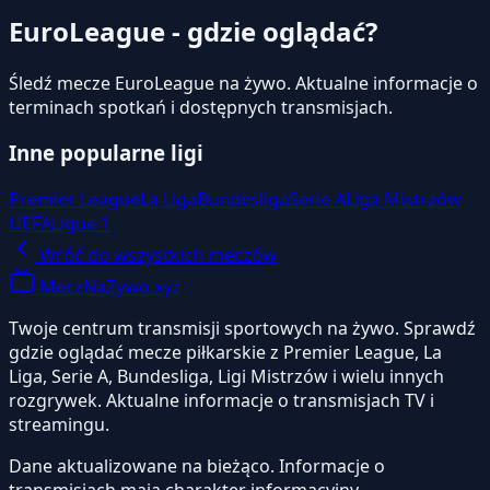
EuroLeague - gdzie oglądać?
Śledź mecze EuroLeague na żywo. Aktualne informacje o
terminach spotkań i dostępnych transmisjach.
Inne popularne ligi
Premier League
La Liga
Bundesliga
Serie A
Liga Mistrzów
UEFA
Ligue 1
Wróć do wszystkich meczów
MeczNaZywo.xyz
Twoje centrum transmisji sportowych na żywo. Sprawdź
gdzie oglądać mecze piłkarskie z Premier League, La
Liga, Serie A, Bundesliga, Ligi Mistrzów i wielu innych
rozgrywek. Aktualne informacje o transmisjach TV i
streamingu.
Dane aktualizowane na bieżąco. Informacje o