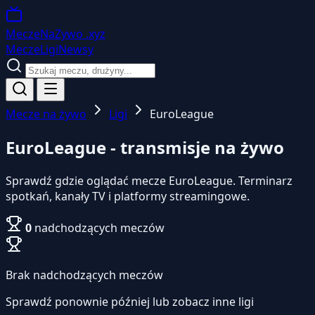
MeczeNaZywo
.xyz
Mecze
Ligi
Newsy
Mecze na żywo
Ligi
EuroLeague
EuroLeague - transmisje na żywo
Sprawdź gdzie oglądać mecze EuroLeague. Terminarz
spotkań, kanały TV i platformy streamingowe.
0
nadchodzących meczów
Brak nadchodzących meczów
Sprawdź ponownie później lub zobacz inne ligi