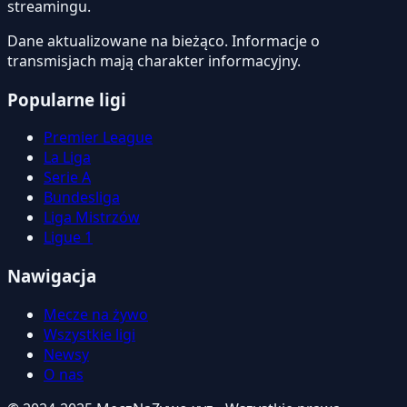
streamingu.
Dane aktualizowane na bieżąco. Informacje o
transmisjach mają charakter informacyjny.
Popularne ligi
Premier League
La Liga
Serie A
Bundesliga
Liga Mistrzów
Ligue 1
Nawigacja
Mecze na żywo
Wszystkie ligi
Newsy
O nas