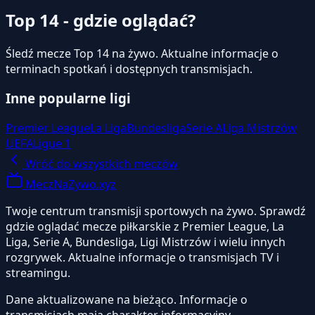
Top 14 - gdzie oglądać?
Śledź mecze Top 14 na żywo. Aktualne informacje o
terminach spotkań i dostępnych transmisjach.
Inne popularne ligi
Premier League
La Liga
Bundesliga
Serie A
Liga Mistrzów
UEFA
Ligue 1
Wróć do wszystkich meczów
MeczNaZywo.xyz
Twoje centrum transmisji sportowych na żywo. Sprawdź
gdzie oglądać mecze piłkarskie z Premier League, La
Liga, Serie A, Bundesliga, Ligi Mistrzów i wielu innych
rozgrywek. Aktualne informacje o transmisjach TV i
streamingu.
Dane aktualizowane na bieżąco. Informacje o