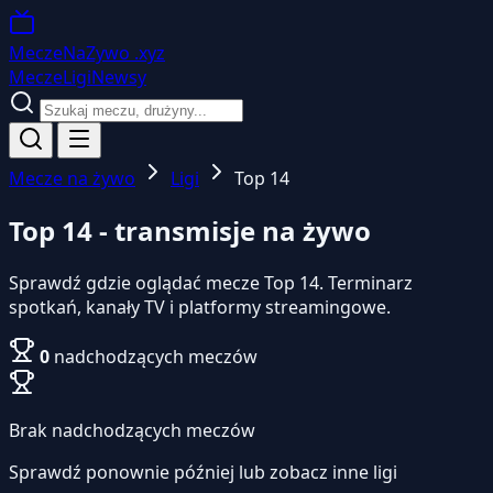
MeczeNaZywo
.xyz
Mecze
Ligi
Newsy
Mecze na żywo
Ligi
Top 14
Top 14 - transmisje na żywo
Sprawdź gdzie oglądać mecze Top 14. Terminarz
spotkań, kanały TV i platformy streamingowe.
0
nadchodzących meczów
Brak nadchodzących meczów
Sprawdź ponownie później lub zobacz inne ligi