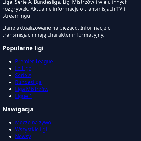
Liga, Serie A, Bundesliga, Ligi Mistrzów i wielu innych
rozgrywek. Aktualne informacje o transmisjach TV i
streamingu.
Dane aktualizowane na bieżąco. Informacje o
transmisjach mają charakter informacyjny.
Popularne ligi
Premier League
La Liga
Serie A
Bundesliga
Liga Mistrzów
Ligue 1
Nawigacja
Mecze na żywo
Wszystkie ligi
Newsy