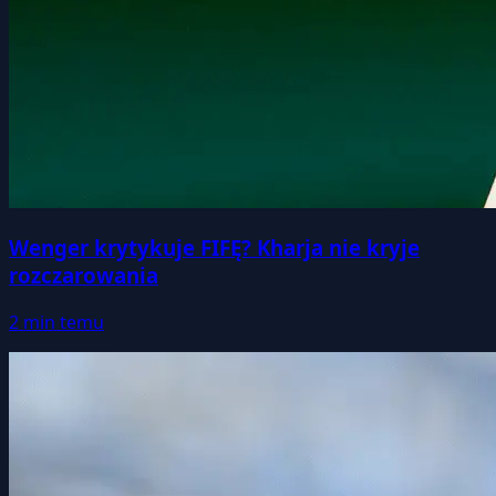
Wenger krytykuje FIFĘ? Kharja nie kryje
rozczarowania
2 min temu