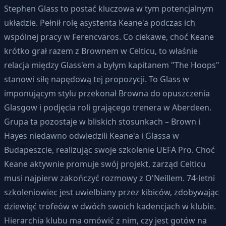
Stephen Glass to postać kluczowa w tym potencjalnym
układzie. Pełnił rolę asystenta Keane'a podczas ich
wspólnej pracy w Ferencvaros. Co ciekawe, choć Keane
krótko grał razem z Brownem w Celticu, to właśnie
relacja między Glass'em a byłym kapitanem "The Hoops"
stanowi siłę napędową tej propozycji. To Glass w
imponującym stylu przekonał Browna do opuszczenia
Glasgow i podjęcia roli grającego trenera w Aberdeen.
Grupa ta pozostaje w bliskich stosunkach – Brown i
Hayes niedawno odwiedzili Keane'a i Glassa w
Budapeszcie, realizując swoje szkolenie UEFA Pro. Choć
Keane aktywnie promuje swój projekt, zarząd Celticu
musi najpierw zakończyć rozmowy z O'Neillem. 74-letni
szkoleniowiec jest uwielbiany przez kibiców, zdobywając
dziewięć trofeów w dwóch swoich kadencjach w klubie.
Hierarchia klubu ma omówić z nim, czy jest gotów na