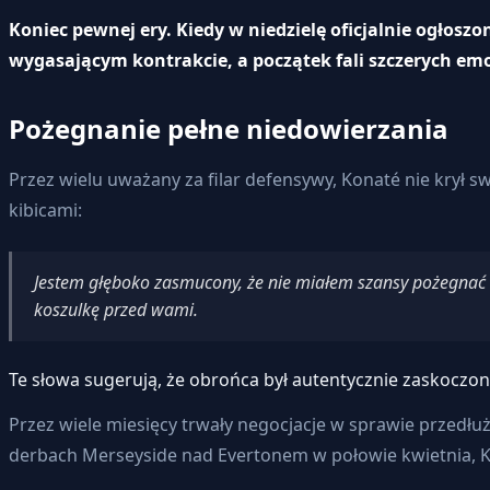
Koniec pewnej ery. Kiedy w niedzielę oficjalnie ogłosz
wygasającym kontrakcie, a początek fali szczerych emo
Pożegnanie pełne niedowierzania
Przez wielu uważany za filar defensywy, Konaté nie krył
kibicami:
Jestem głęboko zasmucony, że nie miałem szansy pożegnać s
koszulkę przed wami.
Te słowa sugerują, że obrońca był autentycznie zaskocz
Przez wiele miesięcy trwały negocjacje w sprawie przedłu
derbach Merseyside nad Evertonem w połowie kwietnia, K