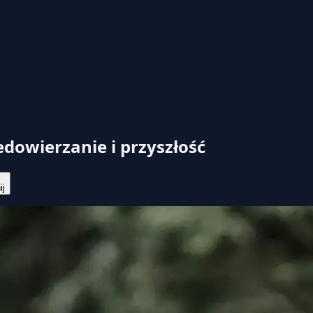
edowierzanie i przyszłość
ij