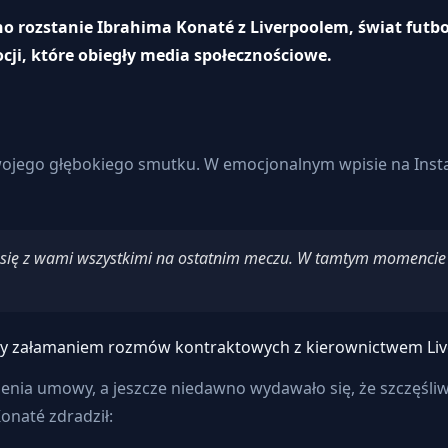
ono rozstanie Ibrahima Konaté z Liverpoolem, świat futb
cji, które obiegły media społecznościowe.
 swojego głębokiego smutku. W emocjonalnym wpisie na Inst
ię z wami wszystkimi na ostatnim meczu. W tamtym momencie nie 
ony załamaniem rozmów kontraktowych z kierownictwem Liv
żenia umowy, a jeszcze niedawno wydawało się, że szczęśliw
onaté zdradził: