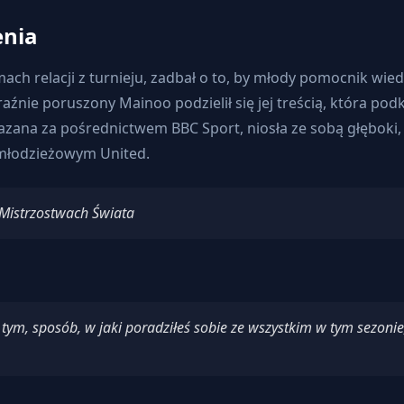
enia
h relacji z turnieju, zadbał o to, by młody pomocnik wiedz
aźnie poruszony Mainoo podzielił się jej treścią, która pod
na za pośrednictwem BBC Sport, niosła ze sobą głęboki, os
e młodzieżowym United.
 Mistrzostwach Świata
tym, sposób, w jaki poradziłeś sobie ze wszystkim w tym sezonie,