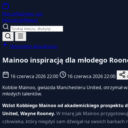
MeczeNaZywo
.xyz
Mecze
Ligi
Newsy
Wszystkie aktualności
Mainoo inspiracją dla młodego Roo
16 czerwca 2026 22:00
16 czerwca 2026 22:00
U
Kobbie Mainoo, gwiazda Manchesteru United, otrzymał wz
młodych talentów.
Wzlot Kobbiego Mainoo od akademickiego prospektu do 
United, Wayne Rooney.
W miarę jak Mainoo przygotowuje
człowieka, który niegdyś sam dźwigał na swoich barkach 