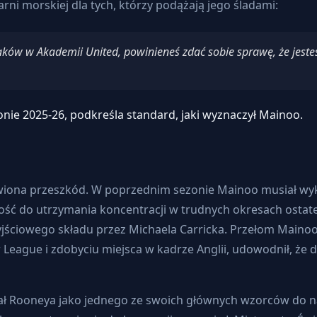
ni morskiej dla tych, którzy podążają jego śladami:
aków w Akademii United, powinieneś zdać sobie sprawę, że jesteś
zonie 2025-26, podkreśla standard, jaki wyznaczył Mainoo.
iona przeszkód. W poprzednim sezonie Mainoo musiał wyka
ć do utrzymania koncentracji w trudnych okresach ostatecz
jściowego składu przez Michaela Carricka. Przełom Mainoo 
League i zdobyciu miejsca w kadrze Anglii, udowodnił, że 
ł Rooneya jako jednego ze swoich głównych wzorców do na