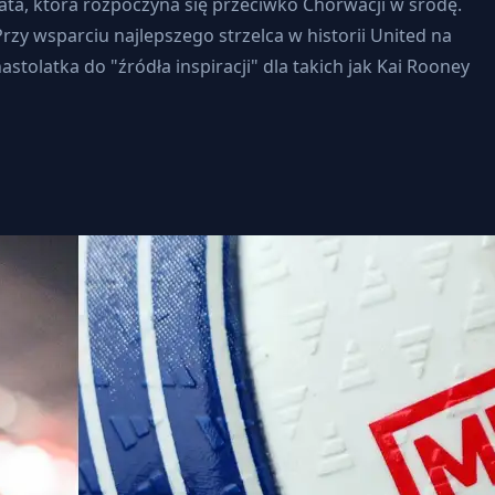
ta, która rozpoczyna się przeciwko Chorwacji w środę.
zy wsparciu najlepszego strzelca w historii United na
tolatka do "źródła inspiracji" dla takich jak Kai Rooney