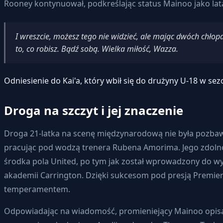
Rooney kontynuował, podkreślając status Mainoo jako latar
I wreszcie, możesz tego nie widzieć, ale mając dwóch chłop
to, co robisz. Bądź sobą. Wielka miłość, Wazza.
Odniesienie do Kai'a, który wbił się do drużyny U-18 w se
Droga na szczyt i jej znaczenie
Droga 21-latka na scenę międzynarodową nie była pozbaw
pracując pod wodzą trenera Rubena Amorima. Jego zdolnoś
środka pola United, po tym jak został wprowadzony do wy
akademii Carrington. Dzięki sukcesom pod presją Premier 
temperamentem.
Odpowiadając na wiadomość, promieniejący Mainoo opisa