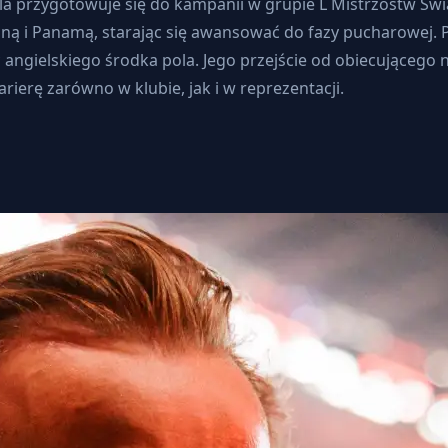
 przygotowuje się do kampanii w grupie L Mistrzostw Świa
aną i Panamą, starając się awansować do fazy pucharowej. Pr
angielskiego środka pola. Jego przejście od obiecującego nas
rierę zarówno w klubie, jak i w reprezentacji.