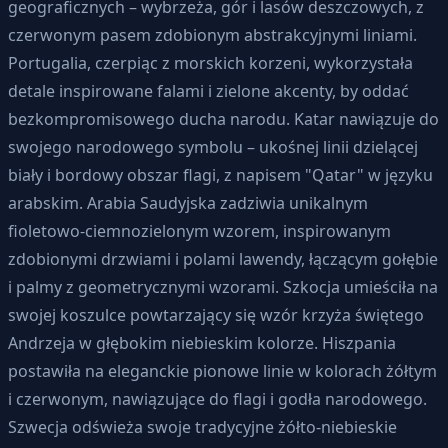
geograficznych – wybrzeża, gór i lasów deszczowych, z
czerwonym pasem zdobionym abstrakcyjnymi liniami.
Portugalia, czerpiąc z morskich korzeni, wykorzystała
detale inspirowane falami i zielone akcenty, by oddać
bezkompromisowego ducha narodu. Katar nawiązuje do
swojego narodowego symbolu – ukośnej linii dzielącej
biały i bordowy obszar flagi, z napisem "Qatar" w języku
arabskim. Arabia Saudyjska zadziwia unikalnym
fioletowo-ciemnozielonym wzorem, inspirowanym
zdobionymi drzwiami i polami lawendy, łączącym gołębie
i palmy z geometrycznymi wzorami. Szkocja umieściła na
swojej koszulce powtarzający się wzór krzyża świętego
Andrzeja w głębokim niebieskim kolorze. Hiszpania
postawiła na eleganckie pionowe linie w kolorach żółtym
i czerwonym, nawiązujące do flagi i godła narodowego.
Szwecja odświeża swoje tradycyjne żółto-niebieskie