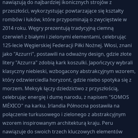
nawiązują do najbardziej ikonicznych strojów z
przeszłości, wykorzystując powtarzające się kształty
rombów i łuków, które przypominają o zwycięstwie w
2014 roku. Węgry prezentują tradycyjną ciemną
czerwień z białymi i zielonymi elementami, celebrując
125-lecie Węgierskiej Federacji Piłki Nożnej. Włosi, znani
jako "Azzurri", postawili na odważny design, gdzie złote
litery "Azzurra" zdobią kark koszulki. Japończycy wybrali
klasyczny niebieski, wzbogacony abstrakcyjnym wzorem,
który odzwierciedla horyzont, gdzie niebo spotyka się z
morzem. Meksyk łączy dziedzictwo z przyszłością,
celebrując energię i dumę narodu, z napisem "SOMOS
MÉXICO" na karku. Irlandia Północna postawiła na
połączenie turkusowego i zielonego z abstrakcyjnym
wzorem inspirowanym architekturą kraju. Peru
nawiązuje do swoich trzech kluczowych elementów