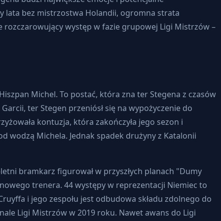
y lata bez mistrzostwa Holandii, ogromna strata
 rozczarowujący występ w fazie grupowej Ligi Mistrzów –
iszpan Michel. To postać, która zna ter Stegena z czasów
Garcii, ter Stegen przeniósł się na wypożyczenie do
rzyżowała kontuzja, która zakończyła jego sezon i
od wodzą Michela. Jednak spadek drużyny z Katalonii
-letni bramkarz figurował w przyszłych planach "Dumy
gry nowego trenera. 44 występy w reprezentacji Niemiec to
ruyffa i jego zespołu jest odbudowa składu zdolnego do
inale Ligi Mistrzów w 2019 roku. Nawet awans do Ligi