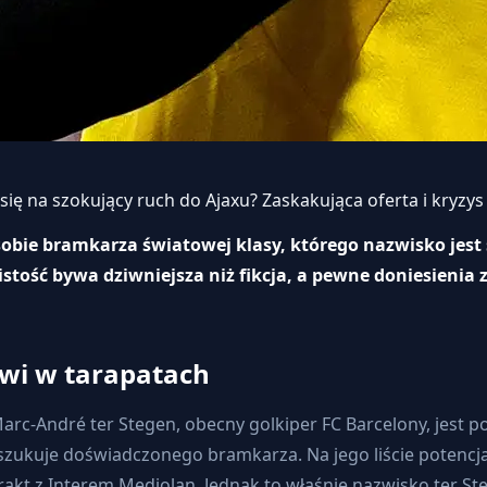
się na szokujący ruch do Ajaxu? Zaskakująca oferta i kryz
ź sobie bramkarza światowej klasy, którego nazwisko je
stość bywa dziwniejsza niż fikcja, a pewne doniesienia
wi w tarapatach
Marc-André ter Stegen, obecny golkiper FC Barcelony, jest
oszukuje doświadczonego bramkarza. Na jego liście potencj
kt z Interem Mediolan. Jednak to właśnie nazwisko ter Ste