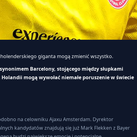
ys holenderskiego giganta mogą zmienić wszystko.
st synonimem Barcelony, stojącego między słupkami
 z Holandii mogą wywołać niemałe poruszenie w świecie
 podobno na celowniku Ajaxu Amsterdam. Dyrektor
alnych kandydatów znajdują się już Mark Flekken z Bayer
gena budzi największe emocje i potencjalne