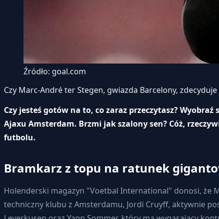
Źródło: goal.com
Czy Marc-André ter Stegen, gwiazda Barcelony, zdecyduje 
Czy jesteś gotów na to, co zaraz przeczytasz? Wyobra
Ajaxu Amsterdam. Brzmi jak szalony sen? Cóż, rzeczywi
futbolu.
Bramkarz z topu na ratunek giganto
Holenderski magazyn "Voetbal International" donosi, że 
techniczny klubu z Amsterdamu, Jordi Cruyff, aktywnie p
Leverkusen oraz Yann Sommer, który ma wygasający kontra