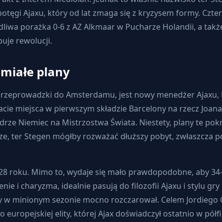
tęgi Ajaxu, który od lat zmaga się z kryzysem formy. Czter
wa porażka 0-6 z AZ Alkmaar w Pucharze Holandii, a także
uje rewolucji.
śmiałe plany
przeprowadzki do Amsterdamu, jest nowy menedżer Ajaxu, H
cie miejsca w pierwszym składzie Barcelony na rzecz Joana 
drze Niemiec na Mistrzostwa Świata. Niestety, plany te pok
ze, ter Stegen mógłby rozważać dłuższy pobyt, zwłaszcza p
2028 roku. Mimo to, wydaje się mało prawdopodobne, aby 34
enie i charyzma, idealnie pasują do filozofii Ajaxu i stylu 
y w minionym sezonie mocno rozczarował. Celem Jordiego C
uropejskiej elity, której Ajax doświadczył ostatnio w półf