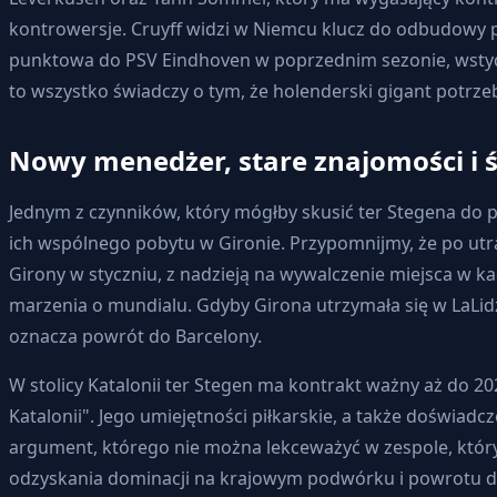
kontrowersje. Cruyff widzi w Niemcu klucz do odbudowy po
punktowa do PSV Eindhoven w poprzednim sezonie, wstydli
to wszystko świadczy o tym, że holenderski gigant potrzeb
Nowy menedżer, stare znajomości i 
Jednym z czynników, który mógłby skusić ter Stegena do 
ich wspólnego pobytu w Gironie. Przypomnijmy, że po utra
Girony w styczniu, z nadzieją na wywalczenie miejsca w ka
marzenia o mundialu. Gdyby Girona utrzymała się w LaLid
oznacza powrót do Barcelony.
W stolicy Katalonii ter Stegen ma kontrakt ważny aż do 
Katalonii". Jego umiejętności piłkarskie, a także doświadcz
argument, którego nie można lekceważyć w zespole, któr
odzyskania dominacji na krajowym podwórku i powrotu do e