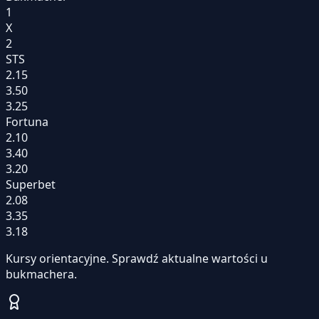
1
X
2
STS
2.15
3.50
3.25
Fortuna
2.10
3.40
3.20
Superbet
2.08
3.35
3.18
Kursy orientacyjne. Sprawdź aktualne wartości u
bukmachera.