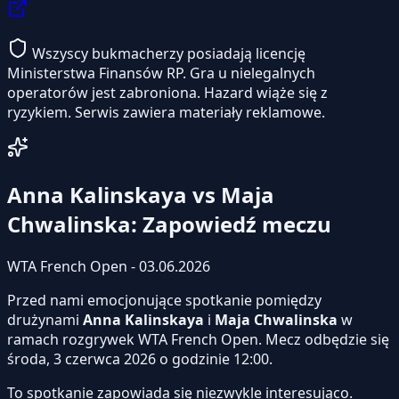
Wszyscy bukmacherzy posiadają licencję
Ministerstwa Finansów RP. Gra u nielegalnych
operatorów jest zabroniona. Hazard wiąże się z
ryzykiem. Serwis zawiera materiały reklamowe.
Anna Kalinskaya vs Maja
Chwalinska: Zapowiedź meczu
WTA French Open - 03.06.2026
Przed nami emocjonujące spotkanie pomiędzy
drużynami
Anna Kalinskaya
i
Maja Chwalinska
w
ramach rozgrywek WTA French Open. Mecz odbędzie się
środa, 3 czerwca 2026 o godzinie 12:00.
To spotkanie zapowiada się niezwykle interesująco.