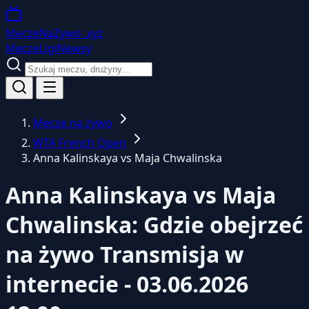
MeczeNaZywo
.xyz
Mecze
Ligi
Newsy
Mecze na żywo
WTA French Open
Anna Kalinskaya vs Maja Chwalinska
Anna Kalinskaya vs Maja
Chwalinska: Gdzie obejrzeć
na żywo
Transmisja w
internecie - 03.06.2026