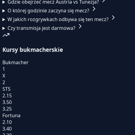
Gdzie obejrzeć mecz Austria vs Tunezja?
O której godzinie zaczyna się mecz?
W jakich rozgrywkach odbywa się ten mecz?
Czy transmisja jest darmowa?
Kursy bukmacherskie
Bukmacher
1
X
2
STS
2.15
3.50
3.25
Fortuna
2.10
3.40