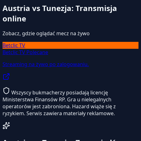
Austria vs Tunezja: Transmisja
online
Zobacz, gdzie oglądać mecz na żywo
Betclic TV
Betclic TV
Polecane
Streaming na żywo po zalogowaniu.
Wszyscy bukmacherzy posiadają licencję
Ministerstwa Finansów RP. Gra u nielegalnych
operatorów jest zabroniona. Hazard wiąże się z
ryzykiem. Serwis zawiera materiały reklamowe.