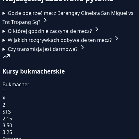
Gdzie obejrzeć mecz Barangay Ginebra San Miguel vs
Tnt Tropang 5g?
O której godzinie zaczyna się mecz?
W jakich rozgrywkach odbywa się ten mecz?
Czy transmisja jest darmowa?
Kursy bukmacherskie
Bukmacher
1
X
2
STS
2.15
3.50
3.25
Fortuna