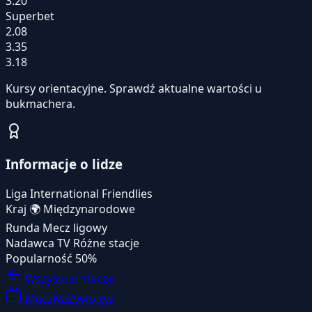
3.20
Superbet
2.08
3.35
3.18
Kursy orientacyjne. Sprawdź aktualne wartości u
bukmachera.
Informacje o lidze
Liga
International Friendlies
Kraj
🌍
Międzynarodowe
Runda
Mecz ligowy
Nadawca TV
Różne stacje
Popularność
50%
Wszystkie mecze
MeczNaZywo.xyz