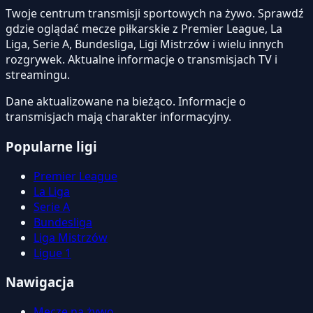
Twoje centrum transmisji sportowych na żywo. Sprawdź
gdzie oglądać mecze piłkarskie z Premier League, La
Liga, Serie A, Bundesliga, Ligi Mistrzów i wielu innych
rozgrywek. Aktualne informacje o transmisjach TV i
streamingu.
Dane aktualizowane na bieżąco. Informacje o
transmisjach mają charakter informacyjny.
Popularne ligi
Premier League
La Liga
Serie A
Bundesliga
Liga Mistrzów
Ligue 1
Nawigacja
Mecze na żywo