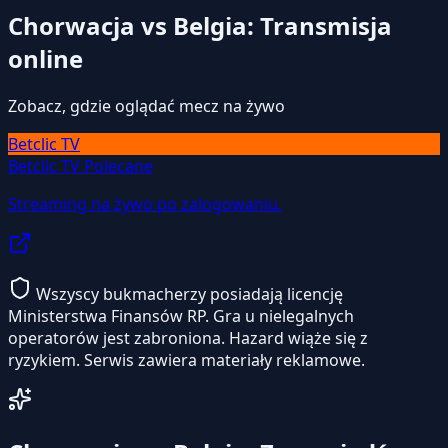
Chorwacja vs Belgia: Transmisja
online
Zobacz, gdzie oglądać mecz na żywo
Betclic TV
Betclic TV
Polecane
Streaming na żywo po zalogowaniu.
Wszyscy bukmacherzy posiadają licencję
Ministerstwa Finansów RP. Gra u nielegalnych
operatorów jest zabroniona. Hazard wiąże się z
ryzykiem. Serwis zawiera materiały reklamowe.