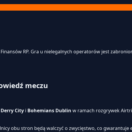
inansów RP. Gra u nielegalnych operatorów jest zabroniona
powiedź meczu
i
Derry City
i
Bohemians Dublin
w ramach rozgrywek Airtric
dnicy obu stron będą walczyć o zwycięstwo, co gwarantuje 