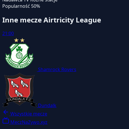
Popularność
50%
Inne mecze Airtricity League
21:00
Shamrock Rovers
Dundalk
Wszystkie mecze
MeczNaZywo.xyz