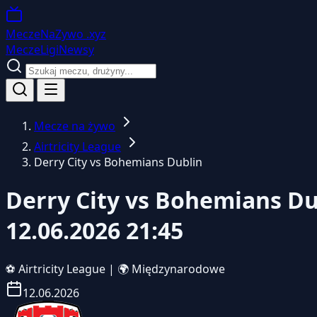
MeczeNaZywo
.xyz
Mecze
Ligi
Newsy
Mecze na żywo
Airtricity League
Derry City vs Bohemians Dublin
Derry City vs Bohemians Du
12.06.2026 21:45
⚽
Airtricity League
|
🌍 Międzynarodowe
12.06.2026