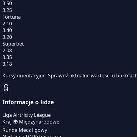
3.50
3.25
Fortuna
2.10
3.40
3.20
Superbet
2.08
3.35
3.18
Kursy orientacyjne. Sprawdź aktualne wartości u bukmach
Informacje o lidze
Liga
Airtricity League
Kraj
🌍
Międzynarodowe
Runda
Mecz ligowy
Nadawca TV
Różne stacje