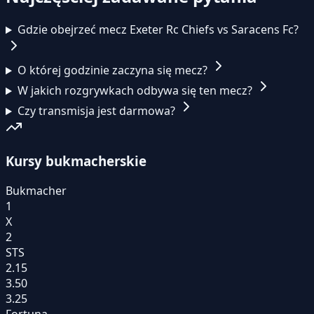
Gdzie obejrzeć mecz Exeter Rc Chiefs vs Saracens Fc?
O której godzinie zaczyna się mecz?
W jakich rozgrywkach odbywa się ten mecz?
Czy transmisja jest darmowa?
Kursy bukmacherskie
Bukmacher
1
X
2
STS
2.15
3.50
3.25
Fortuna