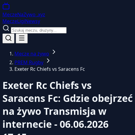
MeczeNaZywo
.xyz
Mecze
Ligi
Newsy
Mecze na żywo
PREM Rugby
Exeter Rc Chiefs vs Saracens Fc
Exeter Rc Chiefs vs
Saracens Fc: Gdzie obejrzeć
na żywo
Transmisja w
internecie - 06.06.2026