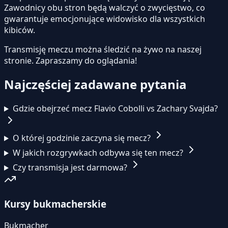
Zawodnicy obu stron będą walczyć o zwycięstwo, co
gwarantuje emocjonujące widowisko dla wszystkich
kibiców.
Transmisję meczu można śledzić na żywo na naszej
stronie.
Zapraszamy do oglądania!
Najczęściej zadawane pytania
Gdzie obejrzeć mecz Flavio Cobolli vs Zachary Svajda?
O której godzinie zaczyna się mecz?
W jakich rozgrywkach odbywa się ten mecz?
Czy transmisja jest darmowa?
Kursy bukmacherskie
Bukmacher