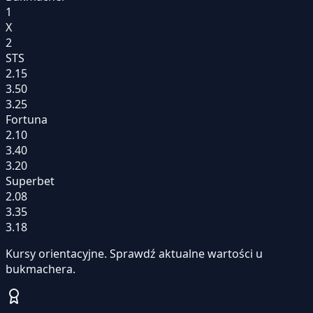
1
X
2
STS
2.15
3.50
3.25
Fortuna
2.10
3.40
3.20
Superbet
2.08
3.35
3.18
Kursy orientacyjne. Sprawdź aktualne wartości u
bukmachera.