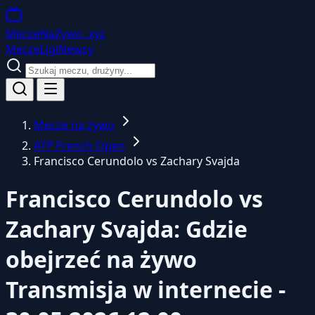
MeczeNaZywo
.xyz
Mecze
Ligi
Newsy
Mecze na żywo
ATP French Open
Francisco Cerundolo vs Zachary Svajda
Francisco Cerundolo vs
Zachary Svajda: Gdzie
obejrzeć na żywo
Transmisja w internecie -