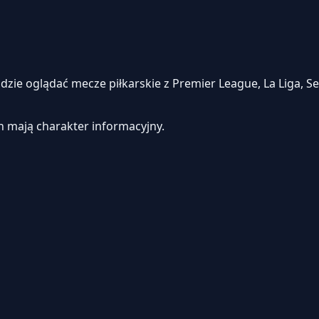
e oglądać mecze piłkarskie z Premier League, La Liga, Seri
h mają charakter informacyjny.