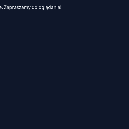
e.
Zapraszamy do oglądania!