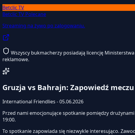
Betclic TV
Betclic TV
Polecane
Streaming na żywo po zalogowaniu.
Wszyscy bukmacherzy posiadają licencję Ministerstwa F
reklamowe.
Gruzja vs Bahrajn: Zapowiedź meczu
International Friendlies - 05.06.2026
Przed nami emocjonujące spotkanie pomiędzy drużynam
19:00.
To spotkanie zapowiada się niezwykle interesująco. Zawo