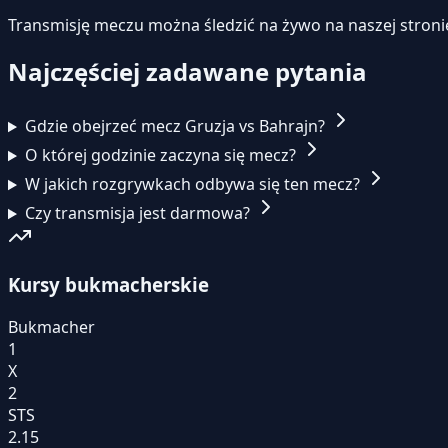
Transmisję meczu można śledzić na żywo na naszej stroni
Najczęściej zadawane pytania
Gdzie obejrzeć mecz Gruzja vs Bahrajn?
O której godzinie zaczyna się mecz?
W jakich rozgrywkach odbywa się ten mecz?
Czy transmisja jest darmowa?
Kursy bukmacherskie
Bukmacher
1
X
2
STS
2.15