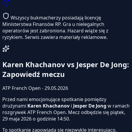
Wszyscy bukmacherzy posiadają licencję
Ministerstwa Finansów RP. Gra u nielegalnych
operatorów jest zabroniona. Hazard wiąże się z
ryzykiem. Serwis zawiera materiały reklamowe.
Karen Khachanov vs Jesper De Jong:
Zapowiedź meczu
ATP French Open - 29.05.2026
Przed nami emocjonujące spotkanie pomiędzy
drużynami
Karen Khachanov
i
Jesper De Jong
w ramach
rozgrywek ATP French Open. Mecz odbędzie się piątek,
29 maja 2026 o godzinie 14:50.
To spotkanie zapowiada się niezwykle interesująco.