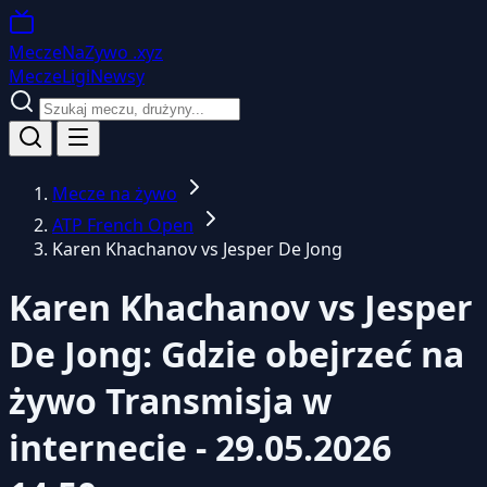
MeczeNaZywo
.xyz
Mecze
Ligi
Newsy
Mecze na żywo
ATP French Open
Karen Khachanov vs Jesper De Jong
Karen Khachanov vs Jesper
De Jong: Gdzie obejrzeć na
żywo
Transmisja w
internecie - 29.05.2026