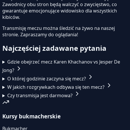
Zawodnicy obu stron będą walczyć o zwycięstwo, co
gwarantuje emocjonujące widowisko dla wszystkich
kibiców.
Transmisję meczu można śledzić na żywo na naszej
stronie.
Zapraszamy do oglądania!
Najczęściej zadawane pytania
Gdzie obejrzeć mecz Karen Khachanov vs Jesper De
Jong?
O której godzinie zaczyna się mecz?
W jakich rozgrywkach odbywa się ten mecz?
Czy transmisja jest darmowa?
Kursy bukmacherskie
Bukmacher