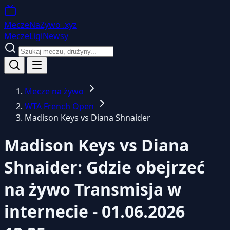
MeczeNaZywo
.xyz
Mecze
Ligi
Newsy
Mecze na żywo
WTA French Open
Madison Keys vs Diana Shnaider
Madison Keys vs Diana
Shnaider: Gdzie obejrzeć
na żywo
Transmisja w
internecie - 01.06.2026