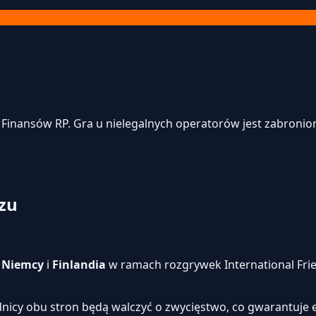
inansów RP. Gra u nielegalnych operatorów jest zabroniona
zu
i
Niemcy
i
Finlandia
w ramach rozgrywek International Frien
dnicy obu stron będą walczyć o zwycięstwo, co gwarantuje 