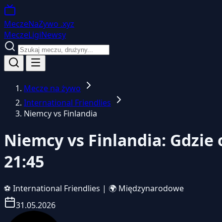
MeczeNaZywo
.xyz
Mecze
Ligi
Newsy
Mecze na żywo
International Friendlies
Niemcy vs Finlandia
Niemcy vs Finlandia: Gdzie
21:45
⚽
International Friendlies
|
🌍 Międzynarodowe
31.05.2026