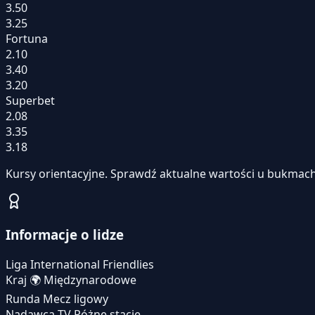
3.50
3.25
Fortuna
2.10
3.40
3.20
Superbet
2.08
3.35
3.18
Kursy orientacyjne. Sprawdź aktualne wartości u bukmach
Informacje o lidze
Liga
International Friendlies
Kraj
🌍
Międzynarodowe
Runda
Mecz ligowy
Nadawca TV
Różne stacje