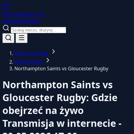
MeczeNaZywo
.xyz
Mecze
Ligi
Newsy
Mecze na żywo
PREM Rugby
Northampton Saints vs Gloucester Rugby
Northampton Saints vs
Gloucester Rugby: Gdzie
obejrzeć na żywo
Transmisja w internecie -