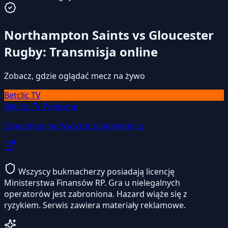
Northampton Saints vs Gloucester
Rugby: Transmisja online
Zobacz, gdzie oglądać mecz na żywo
Betclic TV
Betclic TV
Polecane
Streaming na żywo po zalogowaniu.
Wszyscy bukmacherzy posiadają licencję
Ministerstwa Finansów RP. Gra u nielegalnych
operatorów jest zabroniona. Hazard wiąże się z
ryzykiem. Serwis zawiera materiały reklamowe.