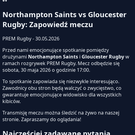
Northampton Saints vs Gloucester
Rugby: Zapowiedź meczu
PREM Rugby - 30.05.2026
Przed nami emocjonujące spotkanie pomiędzy
drużynami
Northampton Saints
i
Gloucester Rugby
w
ramach rozgrywek PREM Rugby. Mecz odbędzie się
sobota, 30 maja 2026 o godzinie 17:00.
To spotkanie zapowiada się niezwykle interesująco.
Zawodnicy obu stron będą walczyć o zwycięstwo, co
gwarantuje emocjonujące widowisko dla wszystkich
kibiców.
Transmisję meczu można śledzić na żywo na naszej
stronie.
Zapraszamy do oglądania!
Najczęściej zadawane pytania