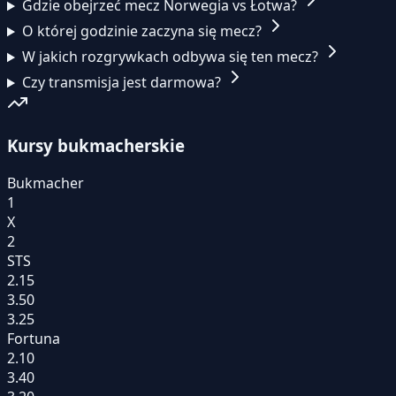
Gdzie obejrzeć mecz Norwegia vs Łotwa?
O której godzinie zaczyna się mecz?
W jakich rozgrywkach odbywa się ten mecz?
Czy transmisja jest darmowa?
Kursy bukmacherskie
Bukmacher
1
X
2
STS
2.15
3.50
3.25
Fortuna
2.10
3.40