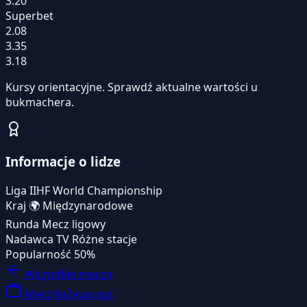
3.20
Superbet
2.08
3.35
3.18
Kursy orientacyjne. Sprawdź aktualne wartości u
bukmachera.
Informacje o lidze
Liga
IIHF World Championship
Kraj
🌍
Międzynarodowe
Runda
Mecz ligowy
Nadawca TV
Różne stacje
Popularność
50%
Wszystkie mecze
MeczNaZywo.xyz