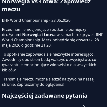
Norwegia vs Łotwa: Zapowiedź
meczu
IIHF World Championship - 28.05.2026
Przed nami emocjonujące spotkanie pomiędzy
drużynami
Norwegia
i
Łotwa
w ramach rozgrywek IIHF
World Championship. Mecz odbędzie się czwartek, 28
maja 2026 o godzinie 21:20.
To spotkanie zapowiada się niezwykle interesująco.
Zawodnicy obu stron będą walczyć o zwycięstwo, co
gwarantuje emocjonujące widowisko dla wszystkich
kibiców.
Transmisję meczu można śledzić na żywo na naszej
stronie.
Zapraszamy do oglądania!
Najczęściej zadawane pytania