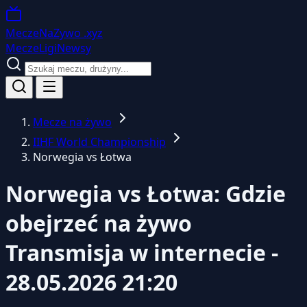
MeczeNaZywo
.xyz
Mecze
Ligi
Newsy
Mecze na żywo
IIHF World Championship
Norwegia vs Łotwa
Norwegia vs Łotwa: Gdzie
obejrzeć na żywo
Transmisja w internecie -
28.05.2026 21:20