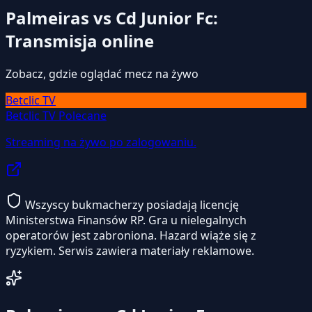
Palmeiras vs Cd Junior Fc:
Transmisja online
Zobacz, gdzie oglądać mecz na żywo
Betclic TV
Betclic TV
Polecane
Streaming na żywo po zalogowaniu.
Wszyscy bukmacherzy posiadają licencję
Ministerstwa Finansów RP. Gra u nielegalnych
operatorów jest zabroniona. Hazard wiąże się z
ryzykiem. Serwis zawiera materiały reklamowe.