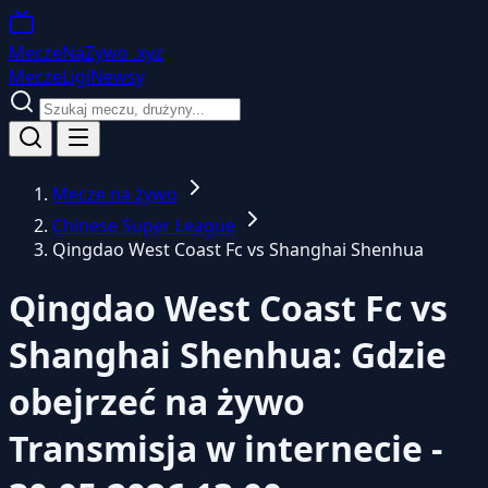
MeczeNaZywo
.xyz
Mecze
Ligi
Newsy
Mecze na żywo
Chinese Super League
Qingdao West Coast Fc vs Shanghai Shenhua
Qingdao West Coast Fc vs
Shanghai Shenhua: Gdzie
obejrzeć na żywo
Transmisja w internecie -