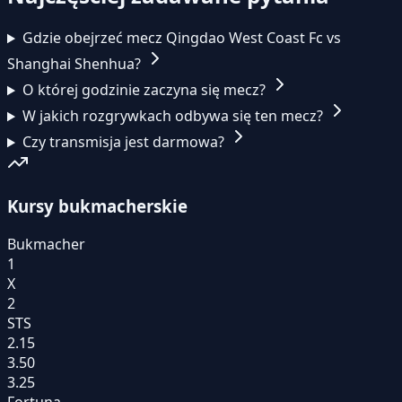
Gdzie obejrzeć mecz Qingdao West Coast Fc vs
Shanghai Shenhua?
O której godzinie zaczyna się mecz?
W jakich rozgrywkach odbywa się ten mecz?
Czy transmisja jest darmowa?
Kursy bukmacherskie
Bukmacher
1
X
2
STS
2.15
3.50
3.25
Fortuna