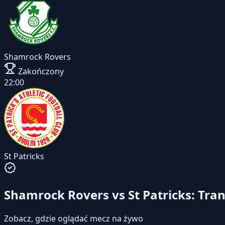
Shamrock Rovers
Zakończony
22:00
St Patricks
Shamrock Rovers vs St Patricks: Tra
Zobacz, gdzie oglądać mecz na żywo