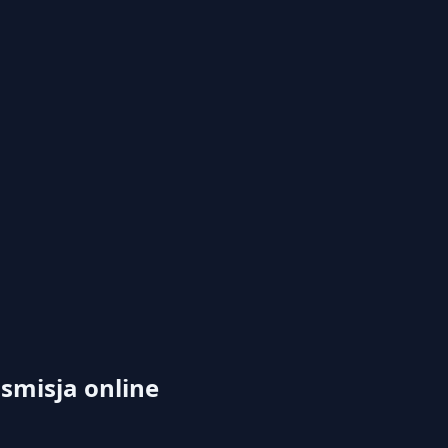
nsmisja online