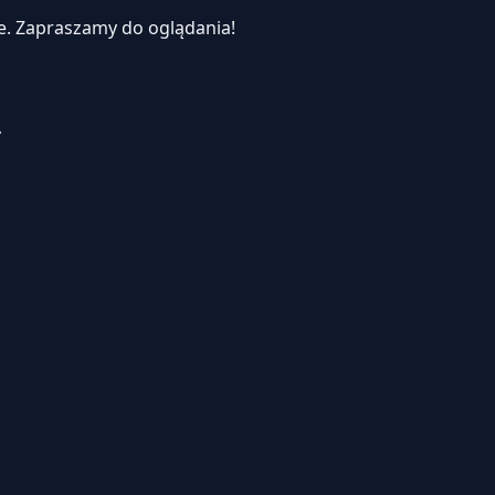
e.
Zapraszamy do oglądania!