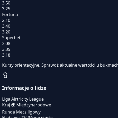
3.50
3.25
Fortuna
2.10
3.40
3.20
Superbet
2.08
3.35
3.18
Kursy orientacyjne. Sprawdź aktualne wartości u bukmach
Informacje o lidze
Liga
Airtricity League
Kraj
🌍
Międzynarodowe
Runda
Mecz ligowy
Nadawca TV
Różne stacje