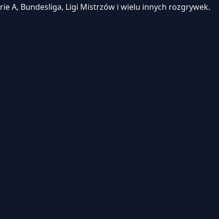
e A, Bundesliga, Ligi Mistrzów i wielu innych rozgrywek.