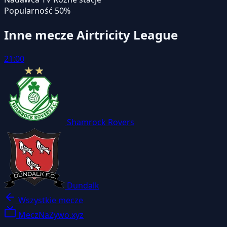
Popularność
50%
Inne mecze Airtricity League
21:00
Shamrock Rovers
Dundalk
Wszystkie mecze
MeczNaZywo.xyz