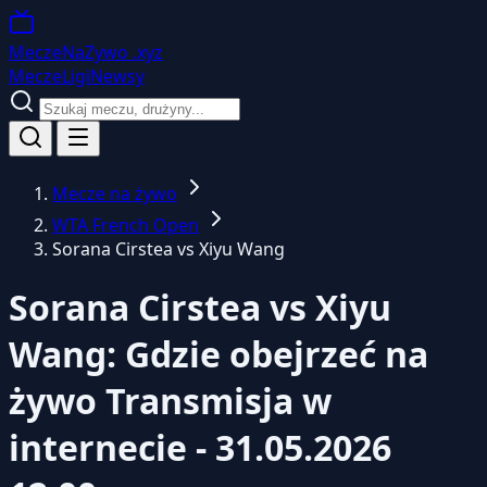
MeczeNaZywo
.xyz
Mecze
Ligi
Newsy
Mecze na żywo
WTA French Open
Sorana Cirstea vs Xiyu Wang
Sorana Cirstea vs Xiyu
Wang: Gdzie obejrzeć na
żywo
Transmisja w
internecie - 31.05.2026