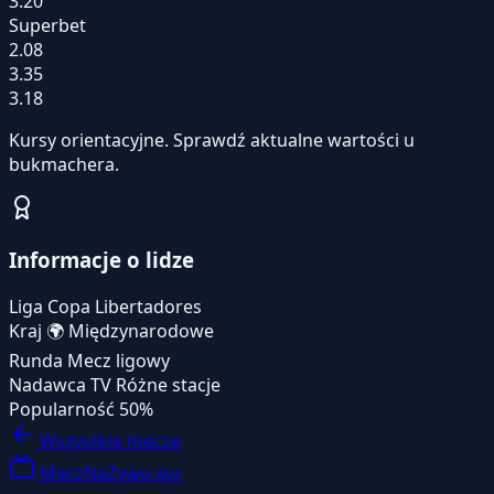
3.20
Superbet
2.08
3.35
3.18
Kursy orientacyjne. Sprawdź aktualne wartości u
bukmachera.
Informacje o lidze
Liga
Copa Libertadores
Kraj
🌍
Międzynarodowe
Runda
Mecz ligowy
Nadawca TV
Różne stacje
Popularność
50%
Wszystkie mecze
MeczNaZywo.xyz