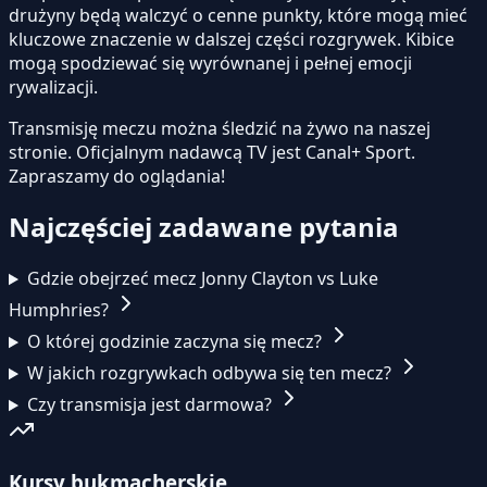
drużyny będą walczyć o cenne punkty, które mogą mieć
kluczowe znaczenie w dalszej części rozgrywek. Kibice
mogą spodziewać się wyrównanej i pełnej emocji
rywalizacji.
Transmisję meczu można śledzić na żywo na naszej
stronie.
Oficjalnym nadawcą TV jest Canal+ Sport.
Zapraszamy do oglądania!
Najczęściej zadawane pytania
Gdzie obejrzeć mecz Jonny Clayton vs Luke
Humphries?
O której godzinie zaczyna się mecz?
W jakich rozgrywkach odbywa się ten mecz?
Czy transmisja jest darmowa?
Kursy bukmacherskie