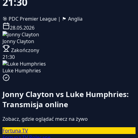
21:30
🎯
PDC Premier League
|
🏴󠁧󠁢󠁥󠁮󠁧󠁿 Anglia
28.05.2026
Jonny Clayton
Zakończony
21:30
Luke Humphries
Jonny Clayton vs Luke Humphries:
Transmisja online
Zobacz, gdzie oglądać mecz na żywo
Fortuna TV
Fortuna TV
Polecane