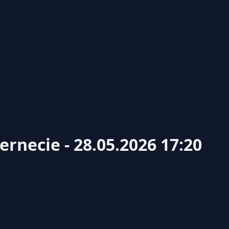
ernecie - 28.05.2026 17:20