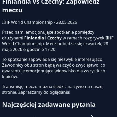
Finlandia vs Czechy: Zapowiedź
meczu
IIHF World Championship - 28.05.2026
Przed nami emocjonujące spotkanie pomiędzy
drużynami
Finlandia
i
Czechy
w ramach rozgrywek IIHF
World Championship. Mecz odbędzie się czwartek, 28
maja 2026 o godzinie 17:20.
To spotkanie zapowiada się niezwykle interesująco.
Zawodnicy obu stron będą walczyć o zwycięstwo, co
gwarantuje emocjonujące widowisko dla wszystkich
kibiców.
Transmisję meczu można śledzić na żywo na naszej
stronie.
Zapraszamy do oglądania!
Najczęściej zadawane pytania