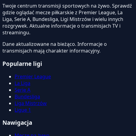
Twoje centrum transmisji sportowych na żywo. Sprawdź
gdzie oglądać mecze piłkarskie z Premier League, La
Liga, Serie A, Bundesliga, Ligi Mistrzów i wielu innych
rozgrywek. Aktualne informacje o transmisjach TV i
streamingu.
Dane aktualizowane na bieżąco. Informacje o
transmisjach mają charakter informacyjny.
Popularne ligi
Premier League
La Liga
Serie A
Bundesliga
Liga Mistrzów
Ligue 1
Nawigacja
Mecze na żywo