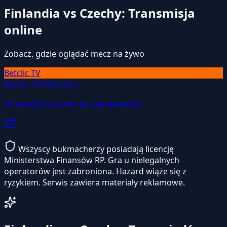
Finlandia vs Czechy: Transmisja
online
Zobacz, gdzie oglądać mecz na żywo
Betclic TV
Betclic TV
Polecane
Streaming na żywo po zalogowaniu.
Wszyscy bukmacherzy posiadają licencję
Ministerstwa Finansów RP. Gra u nielegalnych
operatorów jest zabroniona. Hazard wiąże się z
ryzykiem. Serwis zawiera materiały reklamowe.