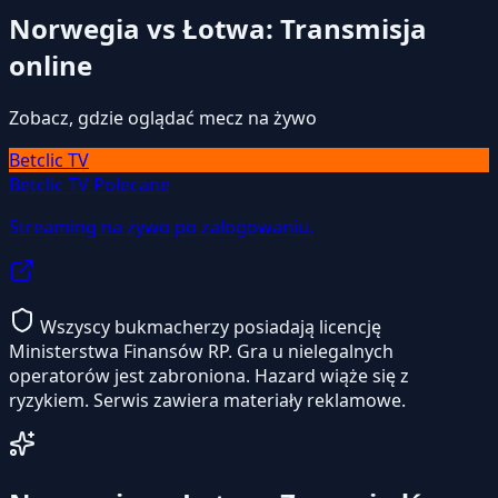
Norwegia vs Łotwa: Transmisja
online
Zobacz, gdzie oglądać mecz na żywo
Betclic TV
Betclic TV
Polecane
Streaming na żywo po zalogowaniu.
Wszyscy bukmacherzy posiadają licencję
Ministerstwa Finansów RP. Gra u nielegalnych
operatorów jest zabroniona. Hazard wiąże się z
ryzykiem. Serwis zawiera materiały reklamowe.