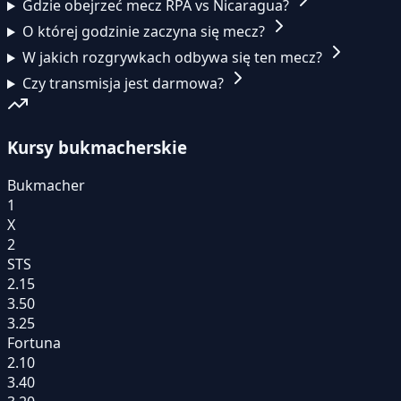
Gdzie obejrzeć mecz RPA vs Nicaragua?
O której godzinie zaczyna się mecz?
W jakich rozgrywkach odbywa się ten mecz?
Czy transmisja jest darmowa?
Kursy bukmacherskie
Bukmacher
1
X
2
STS
2.15
3.50
3.25
Fortuna
2.10
3.40