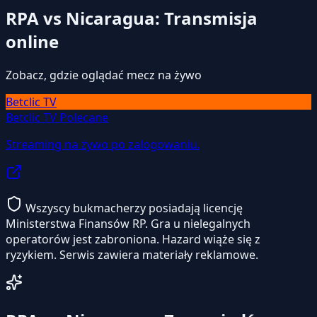
RPA vs Nicaragua: Transmisja
online
Zobacz, gdzie oglądać mecz na żywo
Betclic TV
Betclic TV
Polecane
Streaming na żywo po zalogowaniu.
Wszyscy bukmacherzy posiadają licencję
Ministerstwa Finansów RP. Gra u nielegalnych
operatorów jest zabroniona. Hazard wiąże się z
ryzykiem. Serwis zawiera materiały reklamowe.