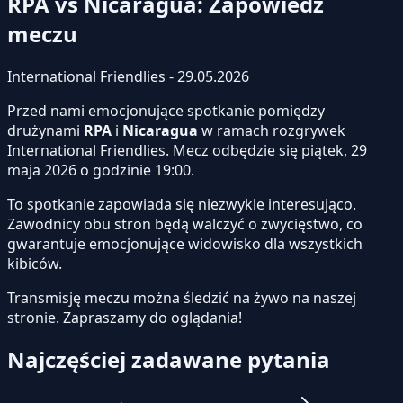
RPA vs Nicaragua: Zapowiedź
meczu
International Friendlies - 29.05.2026
Przed nami emocjonujące spotkanie pomiędzy
drużynami
RPA
i
Nicaragua
w ramach rozgrywek
International Friendlies. Mecz odbędzie się piątek, 29
maja 2026 o godzinie 19:00.
To spotkanie zapowiada się niezwykle interesująco.
Zawodnicy obu stron będą walczyć o zwycięstwo, co
gwarantuje emocjonujące widowisko dla wszystkich
kibiców.
Transmisję meczu można śledzić na żywo na naszej
stronie.
Zapraszamy do oglądania!
Najczęściej zadawane pytania