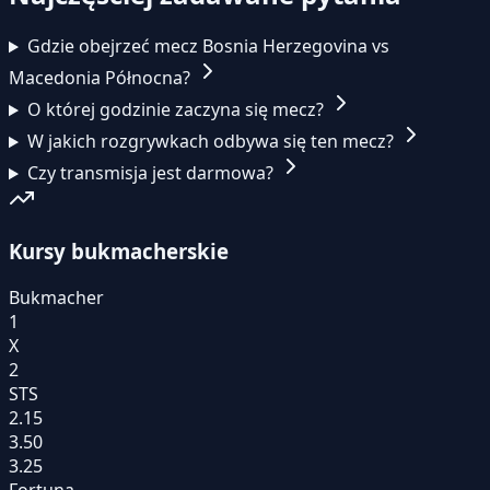
Gdzie obejrzeć mecz Bosnia Herzegovina vs
Macedonia Północna?
O której godzinie zaczyna się mecz?
W jakich rozgrywkach odbywa się ten mecz?
Czy transmisja jest darmowa?
Kursy bukmacherskie
Bukmacher
1
X
2
STS
2.15
3.50
3.25
Fortuna