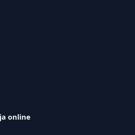
ja online