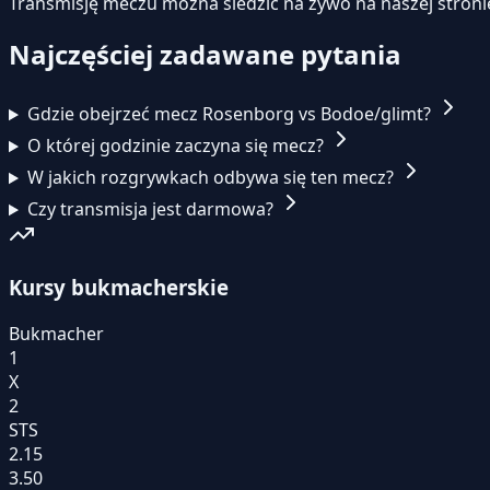
Transmisję meczu można śledzić na żywo na naszej stroni
Najczęściej zadawane pytania
Gdzie obejrzeć mecz Rosenborg vs Bodoe/glimt?
O której godzinie zaczyna się mecz?
W jakich rozgrywkach odbywa się ten mecz?
Czy transmisja jest darmowa?
Kursy bukmacherskie
Bukmacher
1
X
2
STS
2.15
3.50