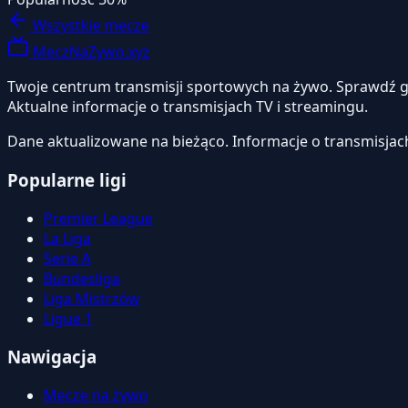
Wszystkie mecze
MeczNaZywo.xyz
Twoje centrum transmisji sportowych na żywo. Sprawdź gdzi
Aktualne informacje o transmisjach TV i streamingu.
Dane aktualizowane na bieżąco. Informacje o transmisjac
Popularne ligi
Premier League
La Liga
Serie A
Bundesliga
Liga Mistrzów
Ligue 1
Nawigacja
Mecze na żywo