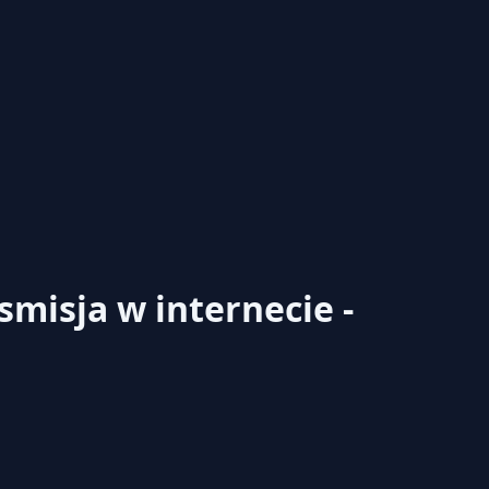
smisja w internecie -