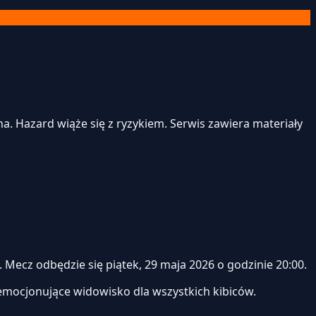
. Hazard wiąże się z ryzykiem. Serwis zawiera materiały
 Mecz odbędzie się piątek, 29 maja 2026 o godzinie 20:00.
emocjonujące widowisko dla wszystkich kibiców.