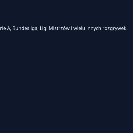
e A, Bundesliga, Ligi Mistrzów i wielu innych rozgrywek.