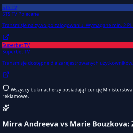
STS TV
STS TV
Polecane
Transmisje na żywo po zalogowaniu. Wymagane min. 2 PL
Superbet TV
Superbet TV
Transmisje dostępne dla zarejestrowanych użytkowników
Wszyscy bukmacherzy posiadają licencję Ministerstwa F
reklamowe.
Mirra Andreeva vs Marie Bouzkova: