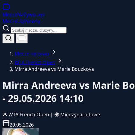
MeczeNaZywo
.xyz
Mecze
Ligi
Newsy
Mecze na żywo
WTA French Open
Mirra Andreeva vs Marie Bouzkova
Mirra Andreeva vs Marie Bo
- 29.05.2026 14:10
🎾
WTA French Open
|
🌍 Międzynarodowe
29.05.2026