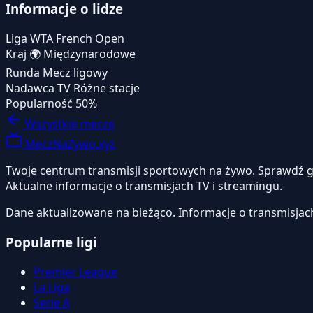
Informacje o lidze
Liga
WTA French Open
Kraj
🌍
Międzynarodowe
Runda
Mecz ligowy
Nadawca TV
Różne stacje
Popularność
50%
Wszystkie mecze
MeczNaZywo.xyz
Twoje centrum transmisji sportowych na żywo. Sprawdź gdzi
Aktualne informacje o transmisjach TV i streamingu.
Dane aktualizowane na bieżąco. Informacje o transmisjac
Popularne ligi
Premier League
La Liga
Serie A