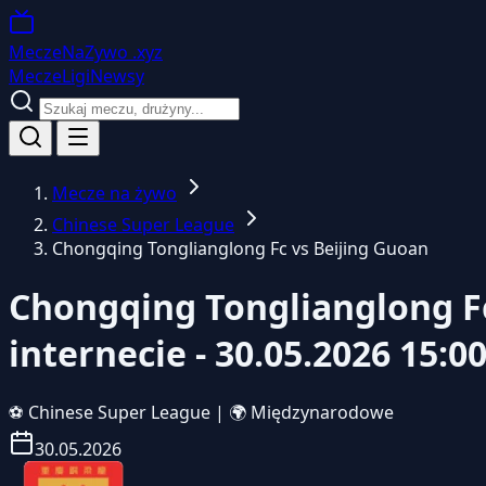
MeczeNaZywo
.xyz
Mecze
Ligi
Newsy
Mecze na żywo
Chinese Super League
Chongqing Tonglianglong Fc vs Beijing Guoan
Chongqing Tonglianglong Fc
internecie - 30.05.2026 15:0
⚽
Chinese Super League
|
🌍 Międzynarodowe
30.05.2026