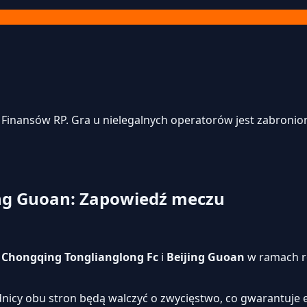
inansów RP. Gra u nielegalnych operatorów jest zabroniona
ing Guoan: Zapowiedź meczu
i
Chongqing Tonglianglong Fc
i
Beijing Guoan
w ramach r
dnicy obu stron będą walczyć o zwycięstwo, co gwarantuje 