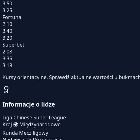
3.50
3.25
Fortuna
2.10
3.40
3.20
Superbet
2.08
3.35
3.18
Kursy orientacyjne. Sprawdź aktualne wartości u bukmach
Informacje o lidze
Liga
Chinese Super League
Kraj
🌍
Międzynarodowe
Runda
Mecz ligowy
Nadawca TV
Różne stacje