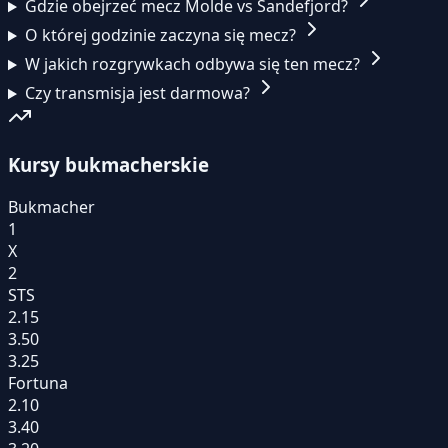
Gdzie obejrzeć mecz Molde vs Sandefjord?
O której godzinie zaczyna się mecz?
W jakich rozgrywkach odbywa się ten mecz?
Czy transmisja jest darmowa?
Kursy bukmacherskie
Bukmacher
1
X
2
STS
2.15
3.50
3.25
Fortuna
2.10
3.40