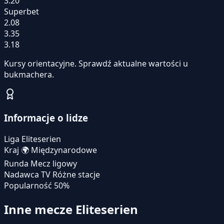
3.20
Superbet
2.08
3.35
3.18
Kursy orientacyjne. Sprawdź aktualne wartości u
bukmachera.
Informacje o lidze
Liga
Eliteserien
Kraj
🌍
Międzynarodowe
Runda
Mecz ligowy
Nadawca TV
Różne stacje
Popularność
50%
Inne mecze Eliteserien