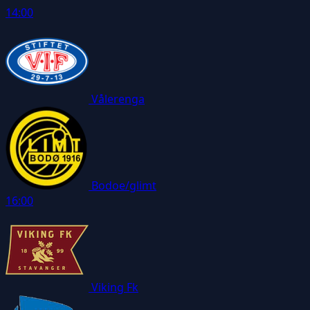
14:00
Vålerenga
Bodoe/glimt
16:00
Viking Fk