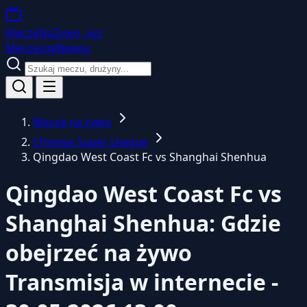
MeczeNaZywo
.xyz
Mecze
Ligi
Newsy
Mecze na żywo
Chinese Super League
Qingdao West Coast Fc vs Shanghai Shenhua
Qingdao West Coast Fc vs
Shanghai Shenhua: Gdzie
obejrzeć na żywo
Transmisja w internecie -