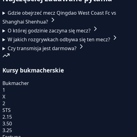
Gdzie obejrzeć mecz Qingdao West Coast Fc vs
Shanghai Shenhua?
O której godzinie zaczyna się mecz?
W jakich rozgrywkach odbywa się ten mecz?
Czy transmisja jest darmowa?
Kursy bukmacherskie
Bukmacher
1
X
2
STS
2.15
3.50
3.25
Fortuna