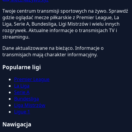
Twoje centrum transmisji sportowych na żywo. Sprawdź
gdzie oglądać mecze piłkarskie z Premier League, La
Liga, Serie A, Bundesliga, Ligi Mistrzów i wielu innych
rozgrywek. Aktualne informacje o transmisjach TV i
streamingu.
Dane aktualizowane na bieżąco. Informacje o
transmisjach mają charakter informacyjny.
Popularne ligi
Premier League
La Liga
Serie A
Bundesliga
Liga Mistrzów
Ligue 1
Nawigacja