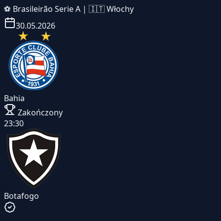
⚽
Brasileirão Serie A
|
🇮🇹 Włochy
30.05.2026
Bahia
Zakończony
23:30
Botafogo