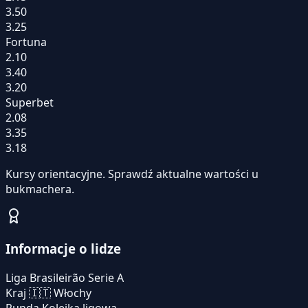
3.50
3.25
Fortuna
2.10
3.40
3.20
Superbet
2.08
3.35
3.18
Kursy orientacyjne. Sprawdź aktualne wartości u
bukmachera.
Informacje o lidze
Liga
Brasileirão Serie A
Kraj
🇮🇹
Włochy