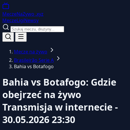
MeczeNaZywo
.xyz
Mecze
Ligi
Newsy
Mecze na żywo
Brasileirão Serie A
Bahia vs Botafogo
Bahia vs Botafogo: Gdzie
obejrzeć na żywo
Transmisja w internecie -
30.05.2026 23:30