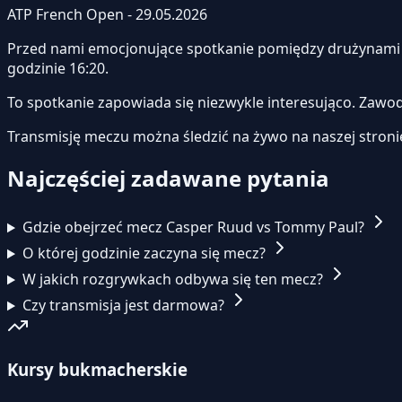
ATP French Open - 29.05.2026
Przed nami emocjonujące spotkanie pomiędzy drużynam
godzinie 16:20.
To spotkanie zapowiada się niezwykle interesująco. Zawo
Transmisję meczu można śledzić na żywo na naszej stroni
Najczęściej zadawane pytania
Gdzie obejrzeć mecz Casper Ruud vs Tommy Paul?
O której godzinie zaczyna się mecz?
W jakich rozgrywkach odbywa się ten mecz?
Czy transmisja jest darmowa?
Kursy bukmacherskie