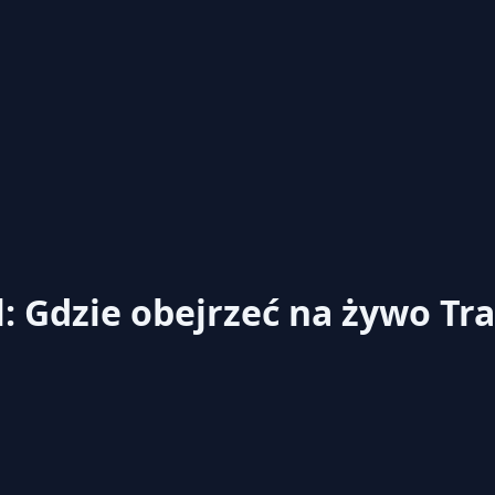
: Gdzie obejrzeć na żywo
Tra