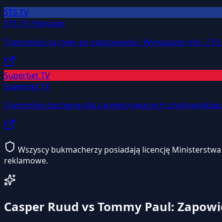
STS TV
STS TV
Polecane
Transmisje na żywo po zalogowaniu. Wymagane min. 2 PL
Superbet TV
Superbet TV
Transmisje dostępne dla zarejestrowanych użytkowników
Wszyscy bukmacherzy posiadają licencję Ministerstwa F
reklamowe.
Casper Ruud vs Tommy Paul: Zapow