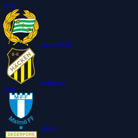
14:00
Hammarby If
Bk Häcken
14:00
Malmo