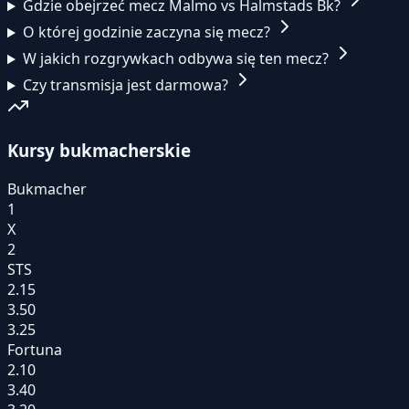
Gdzie obejrzeć mecz Malmo vs Halmstads Bk?
O której godzinie zaczyna się mecz?
W jakich rozgrywkach odbywa się ten mecz?
Czy transmisja jest darmowa?
Kursy bukmacherskie
Bukmacher
1
X
2
STS
2.15
3.50
3.25
Fortuna
2.10
3.40