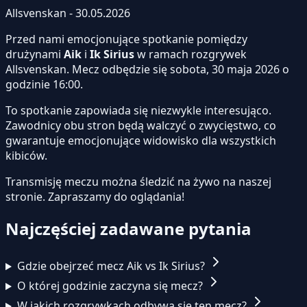
Allsvenskan - 30.05.2026
Przed nami emocjonujące spotkanie pomiędzy
drużynami
Aik
i
Ik Sirius
w ramach rozgrywek
Allsvenskan. Mecz odbędzie się sobota, 30 maja 2026 o
godzinie 16:00.
To spotkanie zapowiada się niezwykle interesująco.
Zawodnicy obu stron będą walczyć o zwycięstwo, co
gwarantuje emocjonujące widowisko dla wszystkich
kibiców.
Transmisję meczu można śledzić na żywo na naszej
stronie.
Zapraszamy do oglądania!
Najczęściej zadawane pytania
Gdzie obejrzeć mecz Aik vs Ik Sirius?
O której godzinie zaczyna się mecz?
W jakich rozgrywkach odbywa się ten mecz?