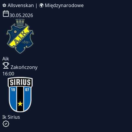
⚽
Allsvenskan
|
🌍 Międzynarodowe
30.05.2026
Aik
Zakończony
16:00
Ik Sirius