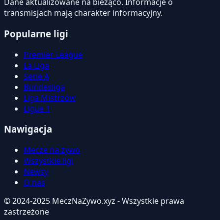
Dane aktualizowane na bieżąco. Informacje o
transmisjach mają charakter informacyjny.
Popularne ligi
Premier League
La Liga
Serie A
Bundesliga
Liga Mistrzów
Ligue 1
Nawigacja
Mecze na żywo
Wszystkie ligi
Newsy
O nas
© 2024-2025 MeczNaZywo.xyz - Wszystkie prawa
zastrzeżone