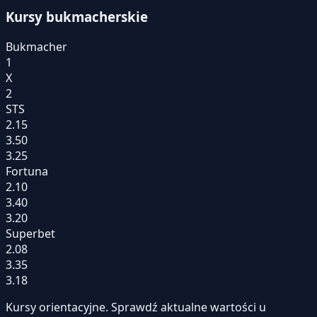
Kursy bukmacherskie
Bukmacher
1
X
2
STS
2.15
3.50
3.25
Fortuna
2.10
3.40
3.20
Superbet
2.08
3.35
3.18
Kursy orientacyjne. Sprawdź aktualne wartości u