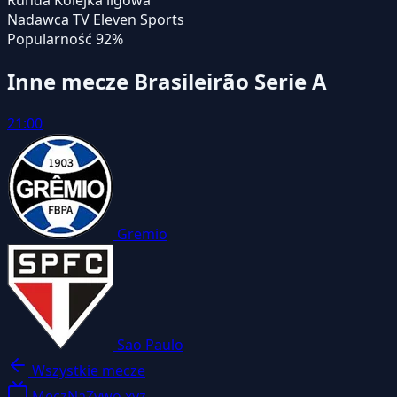
Runda
Kolejka ligowa
Nadawca TV
Eleven Sports
Popularność
92%
Inne mecze Brasileirão Serie A
21:00
Gremio
Sao Paulo
Wszystkie mecze
MeczNaZywo.xyz